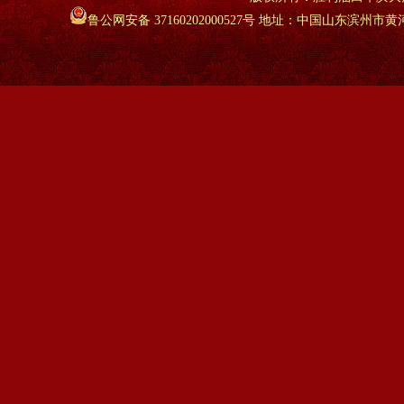
鲁公网安备 37160202000527号
地址：中国山东滨州市黄河六路531