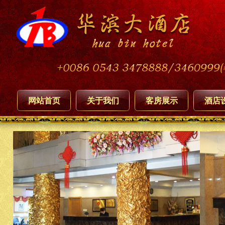
网站首页
关于我们
客房展示
酒店